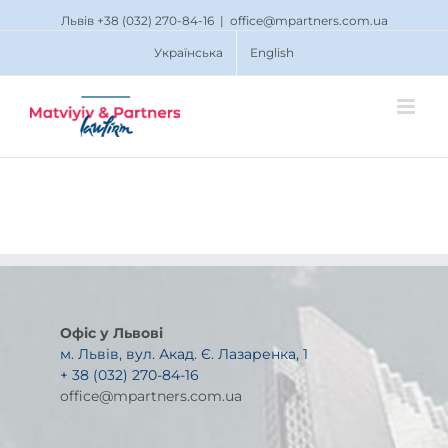
Львів +38 (032) 270-84-16
|
office@mpartners.com.ua
Українська
English
Офіс у Львові
м. Львів, вул. Акад. Є. Лазаренка, 1
+ 38 (032) 270-84-16
office@mpartners.com.ua